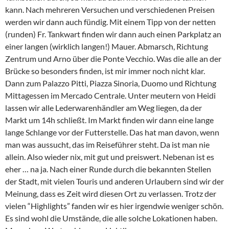
kann. Nach mehreren Versuchen und verschiedenen Preisen
werden wir dann auch fündig. Mit einem Tipp von der netten
(runden) Fr. Tankwart finden wir dann auch einen Parkplatz an
einer langen (wirklich langen!) Mauer. Abmarsch, Richtung
Zentrum und Arno über die Ponte Vecchio. Was die alle an der
Brücke so besonders finden, ist mir immer noch nicht klar.
Dann zum Palazzo Pitti, Piazza Sinoria, Duomo und Richtung
Mittagessen im Mercado Centrale. Unter meutern von Heidi
lassen wir alle Lederwarenhändler am Weg liegen, da der
Markt um 14h schließt. Im Markt finden wir dann eine lange
lange Schlange vor der Futterstelle. Das hat man davon, wenn
man was aussucht, das im Reiseführer steht. Da ist man nie
allein. Also wieder nix, mit gut und preiswert. Nebenan ist es
eher … na ja. Nach einer Runde durch die bekannten Stellen
der Stadt, mit vielen Touris und anderen Urlaubern sind wir der
Meinung, dass es Zeit wird diesen Ort zu verlassen. Trotz der
vielen “Highlights” fanden wir es hier irgendwie weniger schön.
Es sind wohl die Umstände, die alle solche Lokationen haben.