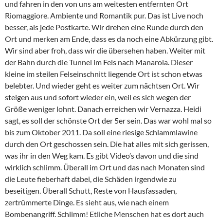
und fahren in den von uns am weitesten entfernten Ort
Riomaggiore. Ambiente und Romantik pur. Das ist Live noch
besser, als jede Postkarte. Wir drehen eine Runde durch den
Ort und merken am Ende, dass es da noch eine Abkürzung gibt.
Wir sind aber froh, dass wir die übersehen haben. Weiter mit
der Bahn durch die Tunnel im Fels nach Manarola. Dieser
kleine im steilen Felseinschnitt liegende Ort ist schon etwas
belebter. Und wieder geht es weiter zum nächtsen Ort. Wir
steigen aus und sofort wieder ein, weil es sich wegen der
Größe weniger lohnt. Danach erreichen wir Vernazza. Heidi
sagt, es soll der schönste Ort der 5er sein. Das war wohl mal so
bis zum Oktober 2011. Da soll eine riesige Schlammlawine
durch den Ort geschossen sein. Die hat alles mit sich gerissen,
was ihr in den Weg kam. Es gibt Video’s davon und die sind
wirklich schlimm. Überall im Ort und das nach Monaten sind
die Leute fieberhaft dabei, die Schäden irgendwie zu
beseitigen. Überall Schutt, Reste von Hausfassaden,
zertrümmerte Dinge. Es sieht aus, wie nach einem
Bombenangriff. Schlimm! Etliche Menschen hat es dort auch