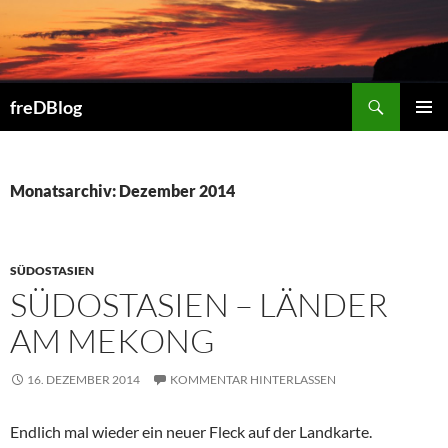
Zum
Inhalt
springen
Suchen
freDBlog
PRIMÄR
MENÜ
Monatsarchiv: Dezember 2014
SÜDOSTASIEN
SÜDOSTASIEN – LÄNDER
AM MEKONG
16. DEZEMBER 2014
KOMMENTAR HINTERLASSEN
Endlich mal wieder ein neuer Fleck auf der Landkarte.