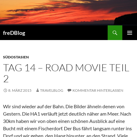
Zum
Inhalt
springen
Suchen
freDBlog
PRIMÄR
MENÜ
SÜDOSTASIEN
TAG 14 – ROAD MOVIE TEIL
2
8. MÄRZ 2015
TRAVELBLOG
KOMMENTAR HINTERLASSEN
Wir sind wieder auf der Bahn. Die Bilder ähneln denen von
Gestern. Die HA1 verläuft jetzt deutlich näher am Meer. Nach
30km haben wir von oben einen schönen Ausblick auf eine
Bucht mit einem Fischerdorf. Der Bus fährt langsam runter ins
Dorf und wir gehen, den Hang hinunter, an den Strand. Viele