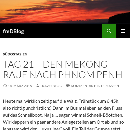
Zum
Inhalt
springen
Suchen
freDBlog
PRIMÄR
MENÜ
SÜDOSTASIEN
TAG 21 – DEN MEKONG
RAUF NACH PHNOM PENH
14. MÄRZ 2015
TRAVELBLOG
KOMMENTAR HINTERLASSEN
Heute mal wirklich zeitig auf die Walz. Frühstück um 6:45h,
also richtig unchristlich:) Dann im Bus mal eben an den Fluss
auf das Schnellboot. Na ja … sagen wir mal Schnell-Böötchen.
Wir klappern ein paar andere Anlegestellen am Ort ab und so
langsam wird der „Luxusliner“ voll. Ein Teil der Gruppe setzt