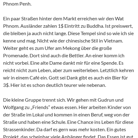
Phnom Penh.
Ein paar Straßen hinter dem Markt erreichen wir den Wat
Phnom. Ausländer zahlen 1$ Eintritt zu Buddha. Ist preiswert,
die bleiben ja auch nicht lange. Diese Tempel sind so wie ich sie
kenne und mag. Nicht wie der chinesische Stil in Vietnam.
Weiter geht es zum Ufer am Mekong über die große
Promenade. Dort sind auch die Bettler. An einer komm ich
nicht vorbei. Eine alte Dame dankt mir für eine Spende. Es
reicht nicht zum Leben, aber zum weiterleben. Letztlich kehren
wir in einem Café ein. Gott sei Dank gibt es auch ein Bier für
3$. Hier ist es schon deutlich teurer wie nebenan.
Die kleine Gruppe trennt sich. Wir gehen mit Gudrun und
Wolfgang zu „Friends“ etwas essen. Hier arbeiten Kinder von
der Straße im Lokal und kommen in einen Beruf, weg von der
Straße und haben eine Schule. Eine Chance ins Leben für diese
Strassenkinder. Da darf es gern was mehr kosten. Ein gutes
Projekt, das scheinbar viele Anhänger findet. Das Essen ist gut