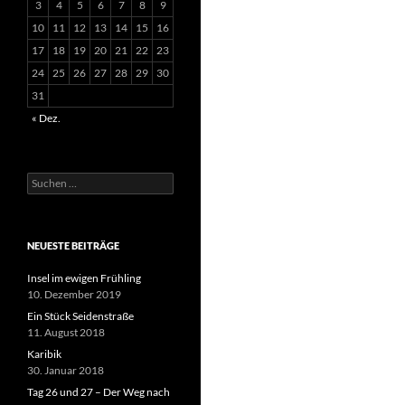
3
4
5
6
7
8
9
10
11
12
13
14
15
16
17
18
19
20
21
22
23
24
25
26
27
28
29
30
31
« Dez.
Suchen
nach:
NEUESTE BEITRÄGE
Insel im ewigen Frühling
10. Dezember 2019
Ein Stück Seidenstraße
11. August 2018
Karibik
30. Januar 2018
Tag 26 und 27 – Der Weg nach