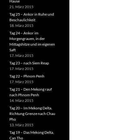
Hause
21. März 2015
Tag 25 – Ankor in Ruhe und
Beschaulichkeit
18. März 2015
Tag 24 – Ankor im
Morgengrauen, in der
Mittagshitze und im eigenen
Saft
17. März 2015
Tag 23 – nach Siem Reap
17. März 2015
Tag 22 – Phnom Penh
17. März 2015
Tag 21 – Den Mekong rauf
nach Phnom Penh
14. März 2015
Tag 20 – Im Mekong Delta,
Richtung Grenze nach Chau
Pho
13. März 2015
Tag 19 – Das Mekong Delta,
Can Tho