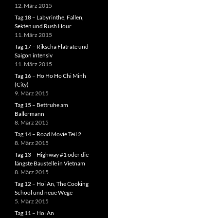
12. März 2015
Tag 18 – Labyrinthe, Fallen,
Sekten und Rush Hour
11. März 2015
Tag 17 – Rikscha Flatrate und
Saigon intensiv
11. März 2015
Tag 16 – Ho Ho Ho Chi Minh
(City)
9. März 2015
Tag 15 – Bettruhe am
Ballermann
8. März 2015
Tag 14 – Road Movie Teil 2
8. März 2015
Tag 13 – Highway #1 oder die
längste Baustelle in Vietnam
8. März 2015
Tag 12 – Hoi An, The Cooking
School und neue Wege
5. März 2015
Tag 11 – Hoi An