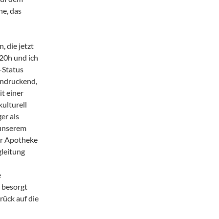
he, das
, die jetzt
 20h und ich
-Status
eindruckend,
t einer
ulturell
er als
 unserem
ner Apotheke
gleitung
e
 besorgt
rück auf die