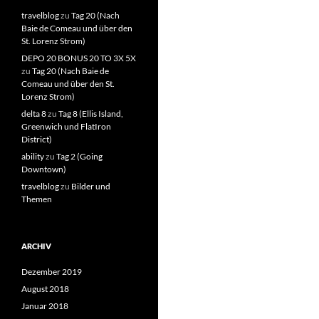
travelblog
zu
Tag 20 (Nach
Baie de Comeau und über den
St. Lorenz Strom)
DEPO 20 BONUS 20 TO 3X 5X
zu
Tag 20 (Nach Baie de
Comeau und über den St.
Lorenz Strom)
delta 8
zu
Tag 8 (Ellis Island,
Greenwich und FlatIron
District)
ability
zu
Tag 2 (Going
Downtown)
travelblog
zu
Bilder und
Themen
ARCHIV
Dezember 2019
August 2018
Januar 2018