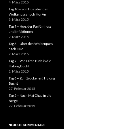
4. März 2015
Tag 10 – von Hue über den
Wolkenpass nach Hoi An
3. März 2015
Tag 9 – Hue, der Parfümfluss
und Infektionen
2. März 2015
Tag 8 – Über den Wolkenpass
nach Hue
2. März 2015
Tag 7 – Von Nimh Binh in die
Halong Bucht
2. März 2015
Tag 6 – Zur (trockenen) Halong
Bucht
27. Februar 2015
Tag 5 – Nach Mai Chau in die
Berge
27. Februar 2015
NEUESTE KOMMENTARE