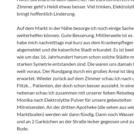
Zimmer geht’s Heidi etwas besser. Viel trinken, Elektrolyt
bringt hoffentlich Linderung.
Auf dem Markt in der Nähe besorge ich noch einige Sachen
weiterhelfen können. Gute Besserung. Mittlerweile ist es
habe mich nachmittags mal kurz aus dem Krankenpfleger
abgemeldet und die kaiserliche Stadt erkundet. Es ist be
wie um das 16. Jahrhundert herum schon solche Städte mi
starken Symetrie entstanden sind. Die waren uns damals k
weit voraus. Der Rundgang durch ein großes Areal ist läng
erwartet. Wieder zurück auf dem Zimmer schau ich nach
Flitzk… Patienten, der doch schon besser aussieht. In ei
nebenan schau ich zusammen mit unserer lieben Reisebe
Monika nach Elektrolythe Pulver für unsere gebeutelten
Mitreisenden. An der dritten Apotheke (die sehen aus wi
Marktbuden) werden wir dann fündig. Dann noch Wasser
und an 2 Garküchen an der Straße lecker gegessen und zu
Bude.