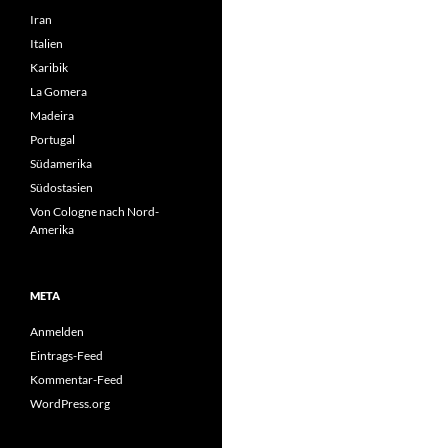
Iran
Italien
Karibik
La Gomera
Madeira
Portugal
Südamerika
Südostasien
Von Cologne nach Nord-
Amerika
META
Anmelden
Eintrags-Feed
Kommentar-Feed
WordPress.org