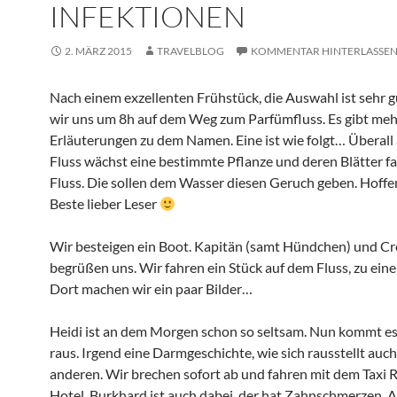
INFEKTIONEN
2. MÄRZ 2015
TRAVELBLOG
KOMMENTAR HINTERLASSE
Nach einem exzellenten Frühstück, die Auswahl ist sehr 
wir uns um 8h auf dem Weg zum Parfümfluss. Es gibt meh
Erläuterungen zu dem Namen. Eine ist wie folgt… Überall
Fluss wächst eine bestimmte Pflanze und deren Blätter fa
Fluss. Die sollen dem Wasser diesen Geruch geben. Hoffe
Beste lieber Leser
Wir besteigen ein Boot. Kapitän (samt Hündchen) und C
begrüßen uns. Wir fahren ein Stück auf dem Fluss, zu ein
Dort machen wir ein paar Bilder…
Heidi ist an dem Morgen schon so seltsam. Nun kommt es 
raus. Irgend eine Darmgeschichte, wie sich rausstellt auch
anderen. Wir brechen sofort ab und fahren mit dem Taxi 
Hotel. Burkhard ist auch dabei, der hat Zahnschmerzen. 