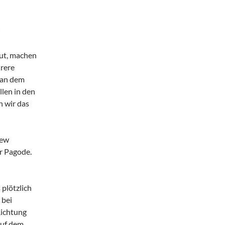
N
gut, machen
rere
 an dem
llen in den
n wir das
rew
er Pagode.
plötzlich
 bei
Richtung
Auf dem