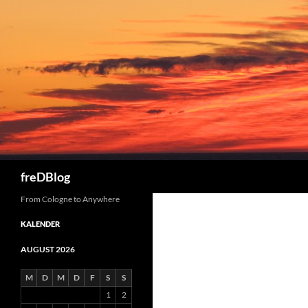
Zum
Inhalt
springen
Suchen
freDBlog
From Cologne to Anywhere
KALENDER
AUGUST 2026
M
D
M
D
F
S
S
1
2