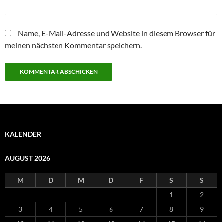
Name, E-Mail-Adresse und Website in diesem Browser für
meinen nächsten Kommentar speichern.
KALENDER
AUGUST 2026
M
D
M
D
F
S
S
1
2
3
4
5
6
7
8
9