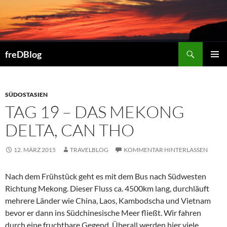
Zum
Inhalt
springen
Suchen
freDBlog
PRIMÄR
MENÜ
SÜDOSTASIEN
TAG 19 – DAS MEKONG
DELTA, CAN THO
12. MÄRZ 2015
TRAVELBLOG
KOMMENTAR HINTERLASSEN
Nach dem Frühstück geht es mit dem Bus nach Südwesten
Richtung Mekong. Dieser Fluss ca. 4500km lang, durchläuft
mehrere Länder wie China, Laos, Kambodscha und Vietnam
bevor er dann ins Südchinesische Meer fließt. Wir fahren
durch eine fruchtbare Gegend. Überall werden hier viele