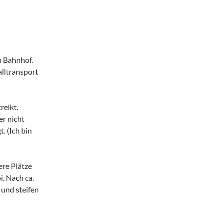
m Bahnhof.
alltransport
reikt.
er nicht
. (Ich bin
ere Plätze
i. Nach ca.
 und steifen