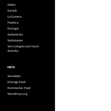
Italien
Karibik
La Gomera
Madeira
Portugal
Südamerika
Südostasien
Von Cologne nach Nord-
Amerika
META
Anmelden
Eintrags-Feed
Kommentar-Feed
WordPress.org