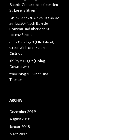
Baie de Comeau und über den
St. Lorenz Strom)
DEPO 20 BONUS 20 TO 3X 5X
zu
Tag 20 (Nach Baie de
Comeau und über den St.
Lorenz Strom)
delta 8
zu
Tag 8 (Ellis Island,
Greenwich und FlatIron
District)
ability
zu
Tag 2 (Going
Downtown)
travelblog
zu
Bilder und
Themen
ARCHIV
Dezember 2019
August 2018
Januar 2018
März 2015