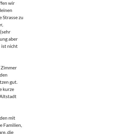
fen wir
leinen
e Strasse zu
r,
(sehr
nung aber
ist nicht
re Zimmer
 den
tzen gut.
e kurze
Altstadt
den mit
e Familien,
re, die