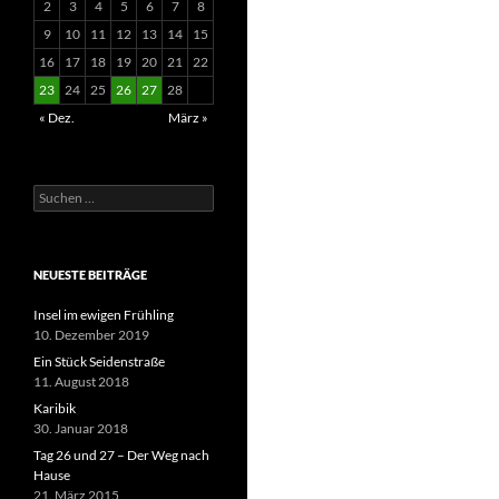
2
3
4
5
6
7
8
9
10
11
12
13
14
15
16
17
18
19
20
21
22
23
24
25
26
27
28
« Dez.
März »
Suchen
nach:
NEUESTE BEITRÄGE
Insel im ewigen Frühling
10. Dezember 2019
Ein Stück Seidenstraße
11. August 2018
Karibik
30. Januar 2018
Tag 26 und 27 – Der Weg nach
Hause
21. März 2015