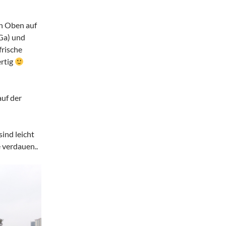
on Oben auf
 Ga) und
frische
ertig
auf der
ind leicht
 verdauen..