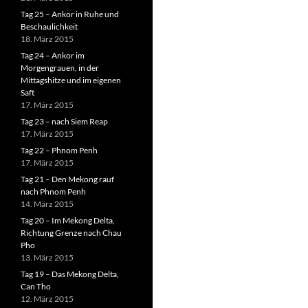
Tag 25 – Ankor in Ruhe und
Beschaulichkeit
18. März 2015
Tag 24 – Ankor im
Morgengrauen, in der
Mittagshitze und im eigenen
Saft
17. März 2015
Tag 23 – nach Siem Reap
17. März 2015
Tag 22 – Phnom Penh
17. März 2015
Tag 21 – Den Mekong rauf
nach Phnom Penh
14. März 2015
Tag 20 – Im Mekong Delta,
Richtung Grenze nach Chau
Pho
13. März 2015
Tag 19 – Das Mekong Delta,
Can Tho
12. März 2015