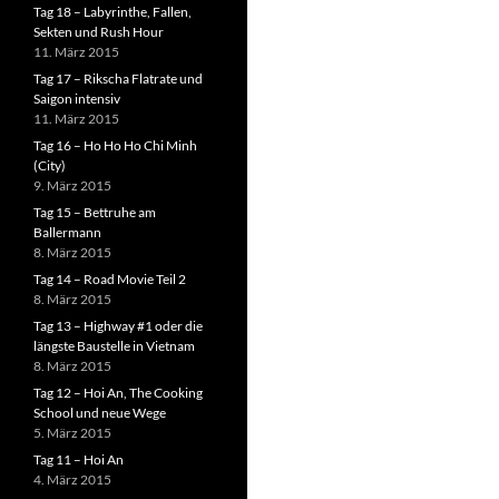
Tag 18 – Labyrinthe, Fallen,
Sekten und Rush Hour
11. März 2015
Tag 17 – Rikscha Flatrate und
Saigon intensiv
11. März 2015
Tag 16 – Ho Ho Ho Chi Minh
(City)
9. März 2015
Tag 15 – Bettruhe am
Ballermann
8. März 2015
Tag 14 – Road Movie Teil 2
8. März 2015
Tag 13 – Highway #1 oder die
längste Baustelle in Vietnam
8. März 2015
Tag 12 – Hoi An, The Cooking
School und neue Wege
5. März 2015
Tag 11 – Hoi An
4. März 2015