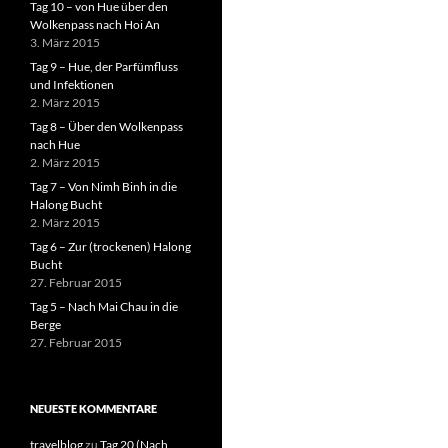
Tag 10 – von Hue über den
Wolkenpass nach Hoi An
3. März 2015
Tag 9 – Hue, der Parfümfluss
und Infektionen
2. März 2015
Tag 8 – Über den Wolkenpass
nach Hue
2. März 2015
Tag 7 – Von Nimh Binh in die
Halong Bucht
2. März 2015
Tag 6 – Zur (trockenen) Halong
Bucht
27. Februar 2015
Tag 5 – Nach Mai Chau in die
Berge
27. Februar 2015
NEUESTE KOMMENTARE
travelblog
zu
Tag 20 (Nach