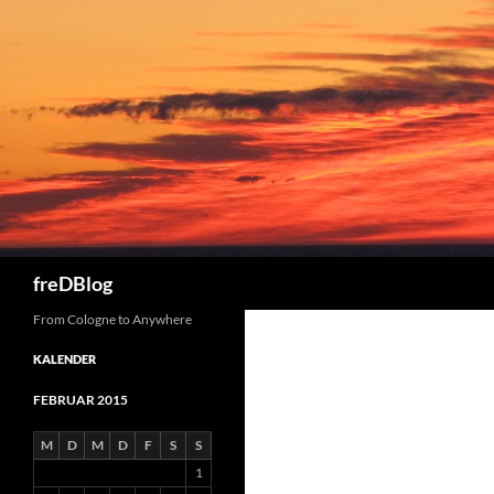
Zum
Inhalt
springen
Suchen
freDBlog
From Cologne to Anywhere
KALENDER
FEBRUAR 2015
M
D
M
D
F
S
S
1