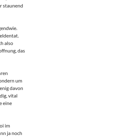
ir staunend
rgendwie.
eldentat.
ch also
offnung, das
hren
sondern um
wenig davon
ig, vital
e eine
oi im
ann ja noch