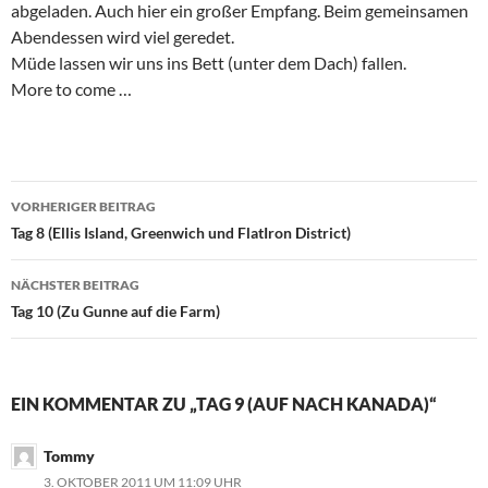
abgeladen. Auch hier ein großer Empfang. Beim gemeinsamen
Abendessen wird viel geredet.
Müde lassen wir uns ins Bett (unter dem Dach) fallen.
More to come …
Beitragsnavigation
VORHERIGER BEITRAG
Tag 8 (Ellis Island, Greenwich und FlatIron District)
NÄCHSTER BEITRAG
Tag 10 (Zu Gunne auf die Farm)
EIN KOMMENTAR ZU „TAG 9 (AUF NACH KANADA)“
Tommy
3. OKTOBER 2011 UM 11:09 UHR