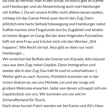
Ab und an versinkt man in den Schlaf. Im Bistro gibt es Kaffee
und Hamburger und als Abwechslung auch mal Hamburger
mit Kaffee :). Da wir unsere Koffer nicht alleine lassen wollen,
schlepp ich das Ganze Menü quer durch den Zug. Dann
plötzlich eine harte Seitwärtsbewegung und Hamburger nebst
Kaffee machen eine Flugstunde durchs Zugabteil und landen
im hohen Bogen im Gang. Bei der dann folgenden Putzaktion
hilft mir eine Frau und tröstet mich mit den Worten „Shit
happens“. Wie Recht sie hat. Also gibt es eben nur noch
Hamburger…
Wir erreichen bei Buffalo die Grenze von Kanada. Alle müssen
raus aus dem Zug; nebst Gepäck. Dann Immigration und
wieder alle in den Zug. Das hält fit und ist unterhaltsam :(.
Weiter geht es nach Toronto. Pünktlich kommen wir in der
Union Station an, wo uns Michele, Lin und die Jungs mit
großem Welcome erwarten. Jeder von denen schnappt sich ein
Gepäckstück von uns. Wir kommen uns vor wie im
Schlaraffenland für Touris.
Nach einer kurzen Fahrt werden wir bei Karen und Ali’s Haus