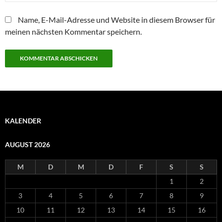
Name, E-Mail-Adresse und Website in diesem Browser für
meinen nächsten Kommentar speichern.
KALENDER
AUGUST 2026
M
D
M
D
F
S
S
1
2
3
4
5
6
7
8
9
10
11
12
13
14
15
16